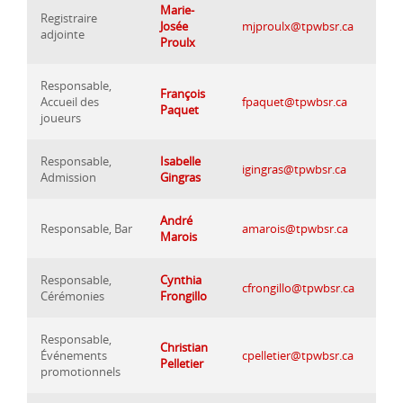
Marie-
Registraire
Josée
mjproulx@tpwbsr.ca
adjointe
Proulx
Responsable,
François
Accueil des
fpaquet@tpwbsr.ca
Paquet
joueurs
Responsable,
Isabelle
igingras@tpwbsr.ca
Admission
Gingras
André
Responsable, Bar
amarois@tpwbsr.ca
Marois
Responsable,
Cynthia
cfrongillo@tpwbsr.ca
Cérémonies
Frongillo
Responsable,
Christian
Événements
cpelletier@tpwbsr.ca
Pelletier
promotionnels