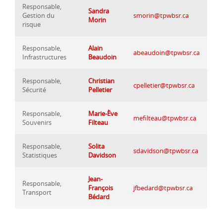
Responsable,
Sandra
Gestion du
smorin@tpwbsr.ca
Morin
risque
Responsable,
Alain
abeaudoin@tpwbsr.ca
Infrastructures
Beaudoin
Responsable,
Christian
cpelletier@tpwbsr.ca
Sécurité
Pelletier
Responsable,
Marie-Ève
mefilteau@tpwbsr.ca
Souvenirs
Filteau
Responsable,
Solita
sdavidson@tpwbsr.ca
Statistiques
Davidson
Jean-
Responsable,
François
jfbedard@tpwbsr.ca
Transport
Bédard