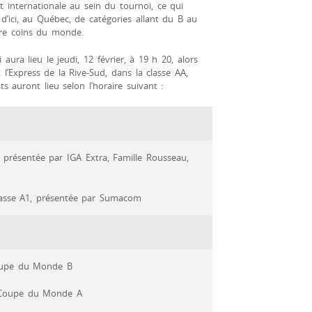
et internationale au sein du tournoi, ce qui
ici, au Québec, de catégories allant du B au
atre coins du monde.
aura lieu le jeudi, 12 février, à 19 h 20, alors
t l’Express de la Rive-Sud, dans la classe AA,
s auront lieu selon l’horaire suivant :
 présentée par IGA Extra, Famille Rousseau,
lasse A1, présentée par Sumacom
Coupe du Monde B
e Coupe du Monde A