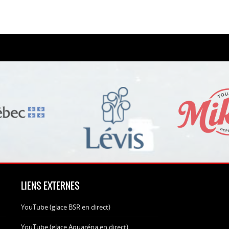
LIENS EXTERNES
YouTube (glace BSR en direct)
YouTube (glace Aquaréna en direct)