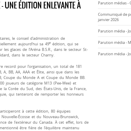
 UNE ÉDITION ENLEVANTE À
Parution médias - C
Communiqué de pres
janvier 2026
Parution média - Jo
taires, le conseil d’administration de
Parution média - Mé
e
ciellement aujourd’hui sa 49
édition, qui se
 les glaces de l’Aréna B.S.R., dans le secteur St-
Parution média - Jo
dard, dans le secteur Charny.
re record pour l’organisation, un total de 181
, A, BB, AA, AAA et Élite, ainsi que dans les
 B, Coupe du Monde A et Coupe du Monde BB.
100 joueurs de catégorie M13 (Pee-Wee) et
 la Corée du Sud, des États-Unis, de la France,
équie, qui tenteront de remporter les honneurs
articiperont à cette édition, 80 équipes
 Nouvelle-Écosse et du Nouveau-Brunswick,
ce de l’extérieur du Canada. À cet effet, lors de
 mentionné être fière de l’équilibre maintenu