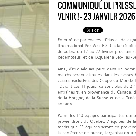
COMMUNIQUÉ DE PRESSE -
VENIR ! - 23 JANVIER 2026
Entouré de partenaires, d’élus et de digni
l’International Pee-Wee B.S.R. a lancé offi
déroulera du 12 au 22 février prochain sur
Rédempteur, et de l’Aquaréna Léo-Paul-Bé
Ainsi, d’ici quelques jours, dans un nomb
matchs seront disputés dans les classes B
classes exclusives des Coupe du Monde
Durant ces 11 jours, ce sont plus de 2 
entraîneurs, en provenance du Canada, de
de la Hongrie, de la Suisse et de la Tch
annuels.
Parmi les 110 équipes participantes qui p
proviendront du Québec, 7 équipes de la
tandis que 23 équipes seront en provenan
la conférence de presse, l’organisation a